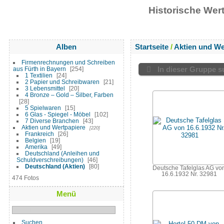
Historische We
Alben
Startseite
/
Aktien und We
Firmenrechnungen und Schreiben
In dieser Gruppe 
aus Fürth in Bayern
254
1 Textilien
24
2 Papier und Schreibwaren
21
3 Lebensmittel
20
4 Bronze – Gold – Silber, Farben
28
5 Spielwaren
15
6 Glas - Spiegel - Möbel
102
7 Diverse Branchen
43
Aktien und Wertpapiere
220
Frankreich
26
Belgien
19
Amerika
49
Deutschland (Anleihen und
Schuldverschreibungen)
46
Deutschland (Aktien)
80
Deutsche Tafelglas AG vo
16.6.1932 Nr. 32981
474 Fotos
Menü
Suchen