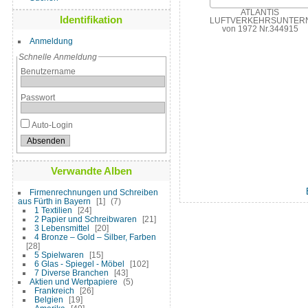
ATLANTIS
Identifikation
LUFTVERKEHRSUNTER
von 1972 Nr.344915
Anmeldung
Schnelle Anmeldung
Benutzername
Passwort
Auto-Login
Verwandte Alben
Firmenrechnungen und Schreiben
aus Fürth in Bayern
1
7
1 Textilien
24
2 Papier und Schreibwaren
21
3 Lebensmittel
20
4 Bronze – Gold – Silber, Farben
28
5 Spielwaren
15
6 Glas - Spiegel - Möbel
102
7 Diverse Branchen
43
Aktien und Wertpapiere
5
Frankreich
26
Belgien
19