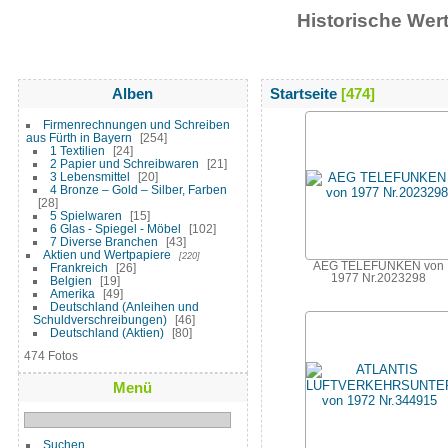
Historische We
Alben
Startseite
474
Firmenrechnungen und Schreiben
aus Fürth in Bayern
254
1 Textilien
24
2 Papier und Schreibwaren
21
3 Lebensmittel
20
4 Bronze – Gold – Silber, Farben
28
5 Spielwaren
15
6 Glas - Spiegel - Möbel
102
7 Diverse Branchen
43
Aktien und Wertpapiere
220
AEG TELEFUNKEN von
Frankreich
26
1977 Nr.2023298
Belgien
19
Amerika
49
Deutschland (Anleihen und
Schuldverschreibungen)
46
Deutschland (Aktien)
80
474 Fotos
Menü
Suchen